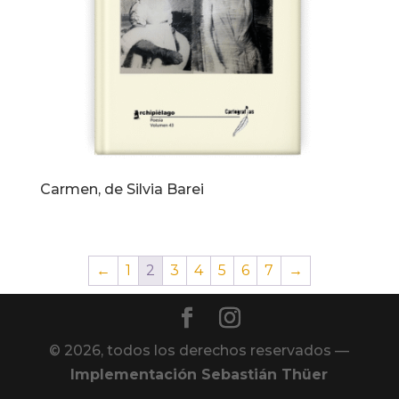
Carmen, de Silvia Barei
←
1
2
3
4
5
6
7
→
© 2026, todos los derechos reservados —
Implementación Sebastián Thüer