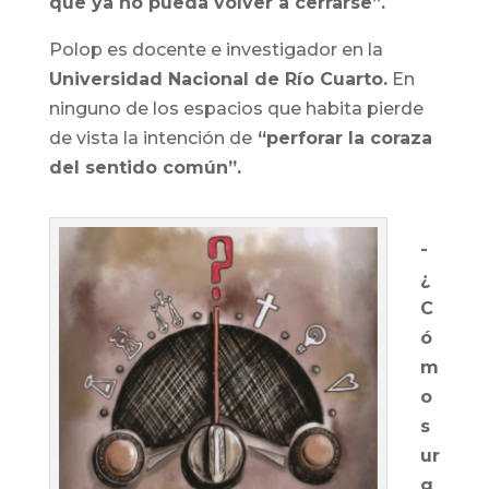
que ya no pueda volver a cerrarse”.
Polop es docente e investigador en la
Universidad Nacional de Río Cuarto.
En
ninguno de los espacios que habita pierde
de vista la intención de
“perforar la coraza
del sentido común”.
-
¿
C
ó
m
o
s
ur
g