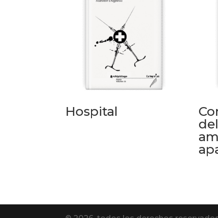
Hospital
Co
del
am
ap