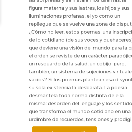
las sorpresas y se instalan los dilemas: la
figura materna y sus lastres, los hijos y sus
iluminaciones profanas, el yo como un
repliegue que se vuelve una zona de disput
¿Cómo no leer, estos poemas, una inscripc
de lo cotidiano (de sus voces y quehaceres
que deviene una visión del mundo para la 
el orden se reviste de un carácter paradójic
un resguardo de la salud, un cobijo, pero,
también, un sistema de sujeciones y rituale
vacíos? Si los poemas plantean esa disyunt
su sola existencia la desbarata. La poesía
desmantela toda norma distinta de ella
misma: desorden del lenguaje y los sentid
que transforma el mundo cotidiano en una
urdimbre de recuerdos, tensiones y prodigi