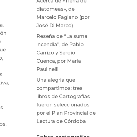
Acerca de «Tierra de
diatomeas», de
Marcelo Fagiano (por
a.
José Di Marco)
ión
Reseña de “La suma
)
incendia”, de Pablo
que
Carrizo y Sergio
o,
Cuenca, por María
Paulinelli
s
Una alegría que
iva,
compartimos: tres
libros de Cartografías
fueron seleccionados
os
por el Plan Provincial de
Lectura de Córdoba
os.