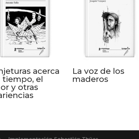
njeturas acerca
La voz de los
 tiempo, el
maderos
or y otras
ariencias