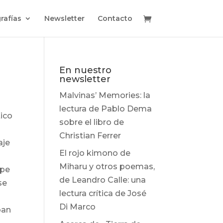
rafías
Newsletter
Contacto
En nuestro
newsletter
Malvinas’ Memories: la
lectura de Pablo Dema
ico
sobre el libro de
Christian Ferrer
aje
El rojo kimono de
Miharu y otros poemas,
mpe
de Leandro Calle: una
se
lectura crítica de José
Di Marco
ban