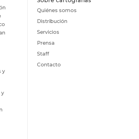
Sobre cartografías
ión
Quiénes somos
e
Distribución
co
Servicios
tan
Prensa
Staff
Contacto
s y
 y
n