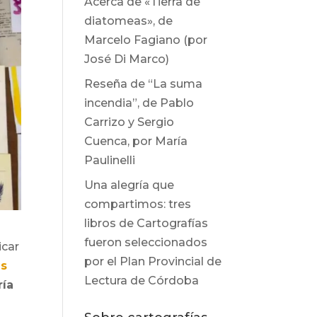
Acerca de «Tierra de
diatomeas», de
Marcelo Fagiano (por
José Di Marco)
Reseña de “La suma
incendia”, de Pablo
Carrizo y Sergio
Cuenca, por María
Paulinelli
Una alegría que
compartimos: tres
libros de Cartografías
fueron seleccionados
icar
por el Plan Provincial de
as
Lectura de Córdoba
ría