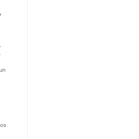
y
,
.
 un
a
ños