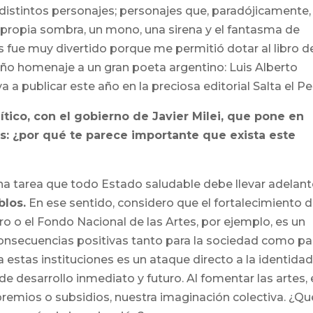
distintos personajes; personajes que, paradójicamente,
u propia sombra, un mono, una sirena y el fantasma de
 fue muy divertido porque me permitió dotar al libro d
eño homenaje a un gran poeta argentino: Luis Alberto
a a publicar este año en la preciosa editorial Salta el Pe
ico, con el gobierno de Javier Milei, que pone en
es: ¿por qué te parece importante que exista este
 una tarea que todo Estado saludable debe llevar adelant
blos.
En ese sentido, considero que el fortalecimiento d
ro o el Fondo Nacional de las Artes, por ejemplo, es un
n consecuencias positivas tanto para la sociedad como pa
 estas instituciones es un ataque directo a la identidad
e desarrollo inmediato y futuro. Al fomentar las artes, 
premios o subsidios, nuestra imaginación colectiva. ¿Qu