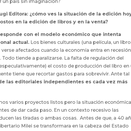
r un país sin imaginación?
gi Editora: ¿cómo ves la situación de la edición ho
stos en la edición de libros y en la venta?
orresponde con el modelo económico que intenta
onal actual.
Los bienes culturales (una película, un libro
en verse afectados cuando la economía entra en recesión
Todo tiende a paralizarse. La falta de regulación del
especulativamente) el costo de producción del libro en
gente tiene que recortar gastos para sobrevivir. Ante tal
de las editoriales independientes es cada vez más
mos varios proyectos listos pero la situación económic
ntes de dar cada paso. En un contexto recesivo las
educen las tiradas o ambas cosas. Antes de que, a 40 a
libertario Milei se transformara en la cabeza del Estado