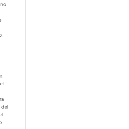
 no
e
z.
e.
el
ra
 del
el
é