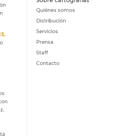
Sobre cartografías
ión
Quiénes somos
un
Distribución
Servicios
3,
Prensa
No
Staff
y
Contacto
os
 con
z,
stá