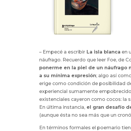
– Empecé a escribir
La isla blanca
en u
náufrago. Recuerdo que leer
Foe,
de Co
ponerme en la piel de un náufrago m
a su mínima expresión
; algo así com
erige como condición de posibilidad d
experiencial sumamente empobrecido: 
existenciales cayeron como cocos: la sol
En última instancia,
el gran desafío d
(aunque ésta no sea más que un cronó
En términos formales el poemario tiene