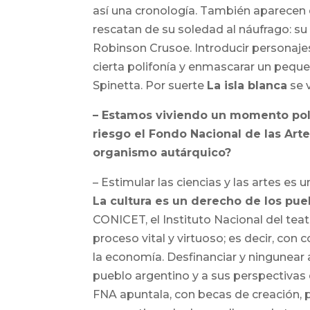
así una cronología. También aparecen 
rescatan de su soledad al náufrago: s
Robinson Crusoe. Introducir personajes
cierta polifonía y enmascarar un pequ
Spinetta. Por suerte
La isla blanca
se v
– Estamos viviendo un momento polít
riesgo el Fondo Nacional de las Art
organismo autárquico?
– Estimular las ciencias y las artes es
La cultura es un derecho de los pue
CONICET, el Instituto Nacional del teat
proceso vital y virtuoso; es decir, co
la economía. Desfinanciar y ningunear a
pueblo argentino y a sus perspectivas d
FNA apuntala, con becas de creación, 