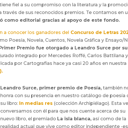
ene fiel a su compromiso con la literatura y la promoc
o a través de sus reconocidos premios. Te contamos en 
ió como editorial gracias al apoyo de este fondo.
on a conocer los ganadores del
Concurso de Letras 202
o Poesía, Novela, Cuentos, Novela Gráfica y Ensayo/
 Primer Premio fue otorgado a Leandro Surce por su
jurado integrado por Mercedes Roffé, Carlos Battilana 
blicada por Cartografías hace ya casi 20 años en nuestra
).
Leandro Surce, primer premio de Poesía,
también n
honra con su presencia en nuestro catálogo de poesía
su libro:
In medias res
(colección Archipiélago). Esta ve
conversamos con él para que nos cuente acerca de su
nuevo libro, el premiado
La isla blanca,
así como de la
realidad actual que vive como editor independiente -e