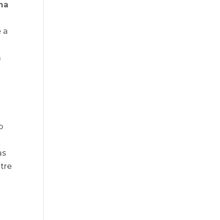
ma
e a
a
o
as
tre